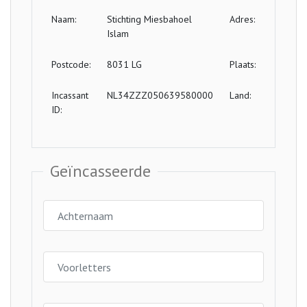
Naam:
Stichting Miesbahoel
Adres:
Lutteke
Islam
2
Postcode:
8031 LG
Plaats:
Zwolle
Incassant
NL34ZZZ050639580000
Land:
Nederla
ID:
Geïncasseerde